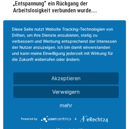
„Entspannung“ ein Rückgang der
Arbeitslosigkeit verbunden wurde....
Diese Seite nutzt Website Tracking-Technologien von
Dritten, um ihre Dienste anzubieten, stetig zu
verbessern und Werbung entsprechend der Interessen
der Nutzer anzuzeigen. Ich bin damit einverstanden
und kann meine Einwilligung jederzeit mit Wirkung für
die Zukunft widerrufen oder ändern.
Akzeptieren
Verweigern
Fluktuation – Risiko für die Wettbewerbsfähigkeit
mehr
31.08.2017
|
Blog
,
Employee Relationship Management
,
Personal - Human Resources weiter gedacht
Powered by
&
Wird Fluktuation zu einem realen Risiko für