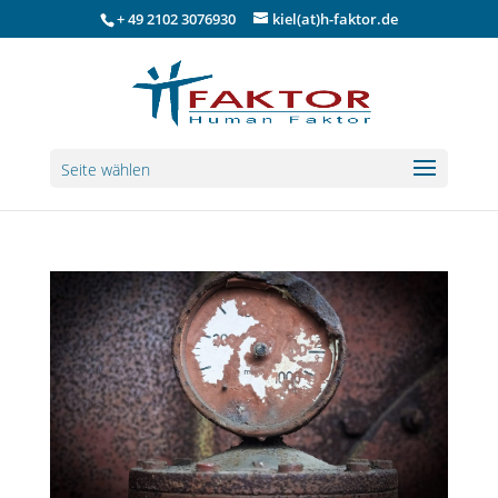
+ 49 2102 3076930
kiel(at)h-faktor.de
Seite wählen