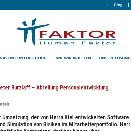
|
Blog
|
WAS UNS UNTERSCHEIDET
WIE WIR ARBEITEN
UNSERE LÖSUN
ter Burzlaff – Abteilung Personalentwicklung,
Arbeit
r Umsetzung, der von Herrn Kiel entwickelten Software
nd Simulation von Risiken im Mitarbeiterportfolio. Herr