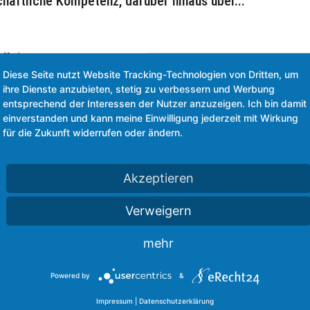
haftliche Kompetenz, darüber hinaus über...
lleiter
Diese Seite nutzt Website Tracking-Technologien von Dritten, um
Arbeit
ihre Dienste anzubieten, stetig zu verbessern und Werbung
entsprechend der Interessen der Nutzer anzuzeigen. Ich bin damit
Projekte >>Einführung von Teilautonomer Gruppenarbeit“
einverstanden und kann meine Einwilligung jederzeit mit Wirkung
ungslohnmodelles<<. In Workshops entwickelte er das
für die Zukunft widerrufen oder ändern.
etzung. Für die Entscheider aus...
Akzeptieren
, Leiter Personalmanagement
Verweigern
Arbeit
mehr
st nicht nur eine der modernsten Gießereien in Europa
Arbeitgeber in Mettmann. Unser Anliegen muss es daher
Powered by
&
 unserer Beschäftigten auf der einen Seite und...
Impressum
|
Datenschutzerklärung