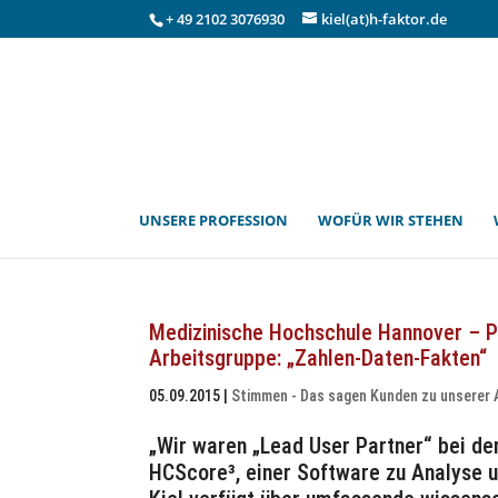
+ 49 2102 3076930
kiel(at)h-faktor.de
UNSERE PROFESSION
WOFÜR WIR STEHEN
Medizinische Hochschule Hannover – Pe
Arbeitsgruppe: „Zahlen-Daten-Fakten“
05.09.2015
|
Stimmen - Das sagen Kunden zu unserer 
„Wir waren „Lead User Partner“ bei de
HCScore³, einer Software zu Analyse u