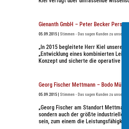
Kiel verfügt über umfassende wissensc
Gienanth GmbH – Peter Becker Persona
05.09.2015
|
Stimmen - Das sagen Kunden zu unserer 
„In 2015 begleitete Herr Kiel unsere 
„Entwicklung eines kombinierten Leist
Konzept und sicherte die operative Ums
Georg Fischer Mettmann – Bodo Müller
05.09.2015
|
Stimmen - Das sagen Kunden zu unserer 
„Georg Fischer am Standort Mettmann i
sondern auch der größte industrielle 
sein, zum einem die Leistungsfähigkeit