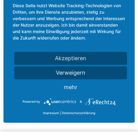
Diese Seite nutzt Website Tracking-Technologien von
Dritten, um ihre Dienste anzubieten, stetig zu
Wir benötigen Ihre Zustimmung,
verbessern und Werbung entsprechend der Interessen
um den Vimeo-Service zu laden!
der Nutzer anzuzeigen. Ich bin damit einverstanden
Wir verwenden einen Service eines
und kann meine Einwilligung jederzeit mit Wirkung für
Drittanbieters, um Videoinhalte einzubetten.
die Zukunft widerrufen oder ändern.
Dieser Service kann Daten zu Ihren
Aktivitäten sammeln. Bitte lesen Sie die
Details durch und stimmen Sie der Nutzung
Akzeptieren
des Service zu, um dieses Video anzusehen.
Verweigern
Mehr Informationen
mehr
Akzeptieren
Powered by
&
Powered by
Usercentrics Consent
Impressum
|
Datenschutzerklärung
bei Vimeo anschauen
▶
Management Platform